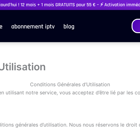
ujourd'hui ! 12 mois + 1 mois GRATUITS pour 55 € – ⚡ Activation immé
e
abonnement iptv
blog
tilisation
Conditions Générales d’Utilisation
en utilisant notre service, vous acceptez d’être lié par les 
tions générales d’utilisation. Nous nous réservons le droi