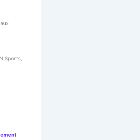
 aux
IN Sports,
nnement