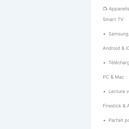
📺 Appareil
Smart TV
Samsung, 
Android & i
Téléchar
PC & Mac
Lecture v
Firestick &
Parfait p