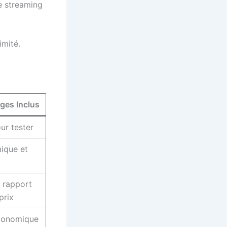
de streaming
imité.
ges Inclus
ur tester
ique et
r rapport
prix
économique