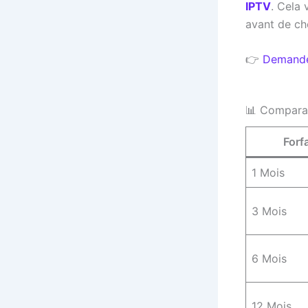
IPTV
. Cela 
avant de ch
👉
Demandez
📊 Comparai
Forfa
1 Mois
3 Mois
6 Mois
12 Mois