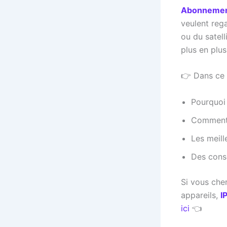
Abonnement
veulent reg
ou du satell
plus en plus
👉 Dans ce 
Pourquoi
Comment 
Les meill
Des conse
Si vous che
appareils,
I
ici
👈