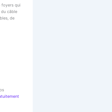
e foyers qui
e du câble
ables, de
vos
atuitement