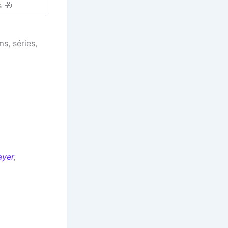
 🎁
ms, séries,
ayer
,