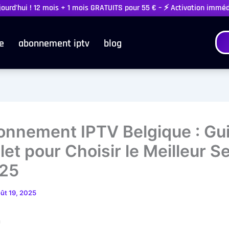
ujourd'hui ! 12 mois + 1 mois GRATUITS pour 55 € – ⚡ Activation immé
e
abonnement iptv
blog
onnement IPTV Belgique : Gu
et pour Choisir le Meilleur S
025
ût 19, 2025
n