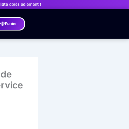
diate après paiement !
Panier
ide
ervice