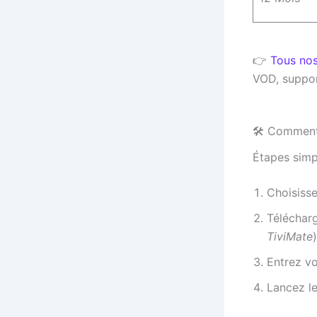
👉
Tous nos
VOD, suppo
🛠️ Comment
Étapes simpl
Choisisse
Téléchar
TiviMate
)
Entrez vo
Lancez le