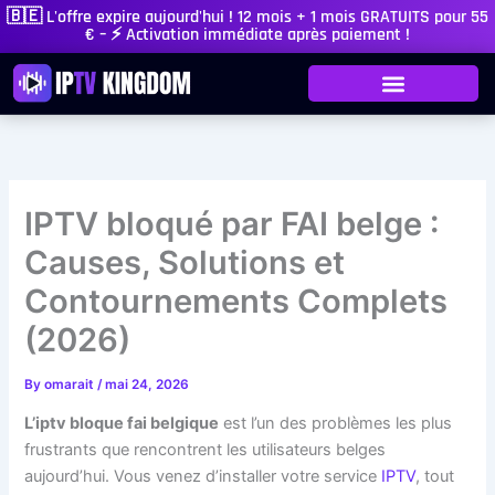
Skip
🇧🇪 L'offre expire aujourd'hui ! 12 mois + 1 mois GRATUITS pour 55
€ – ⚡ Activation immédiate après paiement !
to
content
IPTV bloqué par FAI belge :
Causes, Solutions et
Contournements Complets
(2026)
By
omarait
/
mai 24, 2026
L’iptv bloque fai belgique
est l’un des problèmes les plus
frustrants que rencontrent les utilisateurs belges
aujourd’hui. Vous venez d’installer votre service
IPTV
, tout