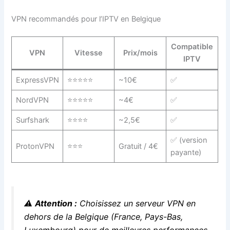
VPN recommandés pour l’IPTV en Belgique
Compatible
VPN
Vitesse
Prix/mois
IPTV
ExpressVPN
⭐⭐⭐⭐⭐
~10€
✅
NordVPN
⭐⭐⭐⭐⭐
~4€
✅
Surfshark
⭐⭐⭐⭐
~2,5€
✅
✅ (version
ProtonVPN
⭐⭐⭐
Gratuit / 4€
payante)
⚠️
Attention :
Choisissez un serveur VPN en
dehors de la Belgique (France, Pays-Bas,
Luxembourg) pour de meilleures performances