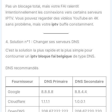
Pas un blocage total, mais votre FAI ralentit
intentionnellement les connexions vers certains serveurs
IPTV. Vous pouvez regarder des vidéos YouTube en 4K
sans problème, mais votre
iptv
buffe constamment.
4. Solution n°1 : Changer ses serveurs DNS
C’est la solution la plus rapide et la plus simple pour
contourner un
iptv bloque fai belgique
de type DNS.
DNS recommandés
Fournisseur
DNS Primaire
DNS Secondaire
Google
8.8.8.8
8.8.4.4
Cloudflare
1.1.1.1
1.0.0.1
OpenDNS
208.67.222.222
208.67.220.220