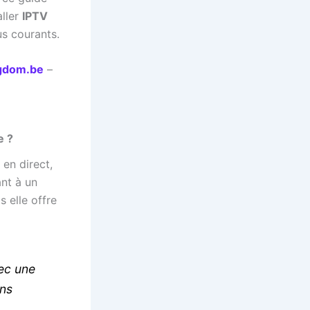
aller
IPTV
us courants.
ngdom.be
–
e ?
 en direct,
nt à un
 elle offre
vec une
ons