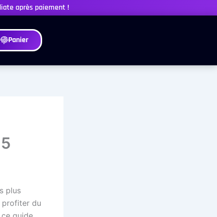
diate après paiement !
Panier
25
s plus
 profiter du
, ce guide