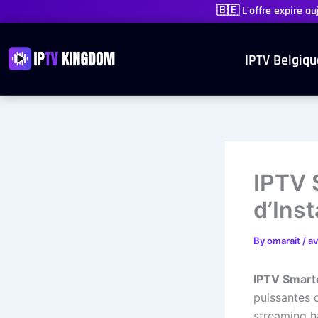
Skip
🇧🇪 L'offre expire a
to
content
IPTV Belgiqu
IPTV 
d’Inst
By
omarait
/
av
IPTV Smart
puissantes d
streaming h