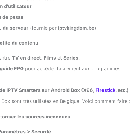
 d’utilisateur
 de passe
 du serveur
(fournie par
iptvkingdom.be
)
rofite du contenu
entre
TV en direct
,
Films
et
Séries
.
guide EPG
pour accéder facilement aux programmes.
n de IPTV Smarters sur Android Box (X96,
Firestick
, etc.)
Box sont très utilisées en Belgique. Voici comment faire :
utoriser les sources inconnues
Paramètres > Sécurité
.