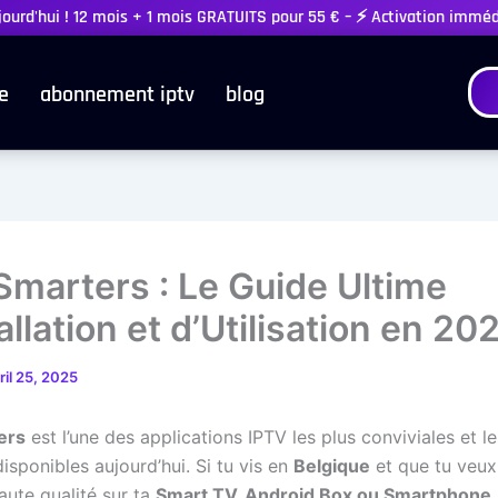
ujourd'hui ! 12 mois + 1 mois GRATUITS pour 55 € – ⚡ Activation immé
e
abonnement iptv
blog
Smarters : Le Guide Ultime
allation et d’Utilisation en 20
ril 25, 2025
ers
est l’une des applications IPTV les plus conviviales et le
isponibles aujourd’hui. Si tu vis en
Belgique
et que tu veux
aute qualité sur ta
Smart TV, Android Box ou Smartphone