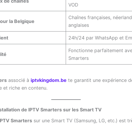
x de chaînes
VOD
Chaînes françaises, néerland
our la Belgique
anglaises
ient
24h/24 par WhatsApp et Em
Fonctionne parfaitement av
ité
Smarters
ers
associé à
iptvkingdom.be
te garantit une expérience d
de et riche en contenu.
Installation de IPTV Smarters sur les Smart TV
IPTV Smarters
sur une Smart TV (Samsung, LG, etc.) est tr