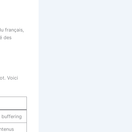
u français,
té des
ot. Voici
 buffering
ntenus