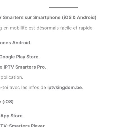
TV Smarters sur Smartphone (iOS & Android)
 en mobilité est désormais facile et rapide.
hones Android
Google Play Store
.
he
IPTV Smarters Pro
.
’application.
-toi avec les infos de
iptvkingdom.be
.
 (iOS)
’
App Store
.
PTV-Smarters Player
.