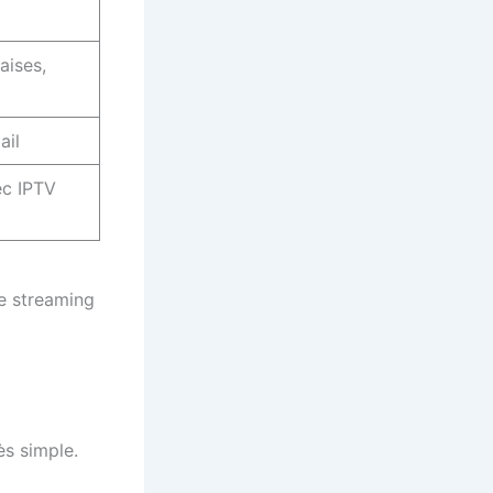
aises,
ail
ec IPTV
e streaming
ès simple.