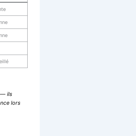
nte
nne
nne
illé
— ils
ence lors