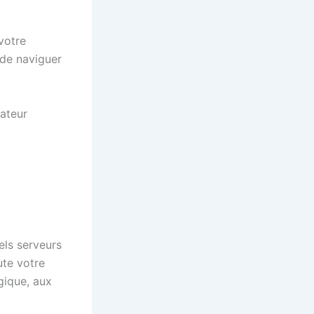
votre
 de naviguer
sateur
els serveurs
ute votre
gique, aux