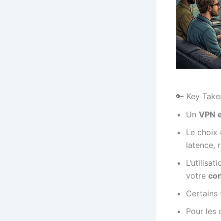
🔑 Key Tak
Un
VPN 
Le choix
latence, 
L’utilisa
votre
con
Certains 
Pour les 