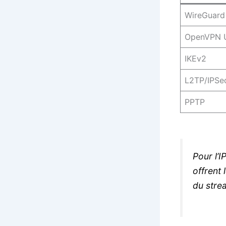
WireGuard
OpenVPN 
IKEv2
L2TP/IPSe
PPTP
Pour l’I
offrent 
du stre