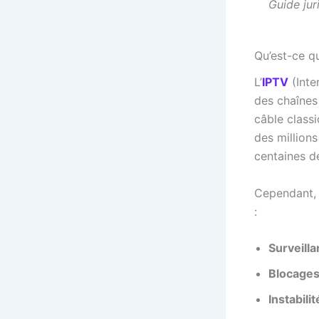
Guide jur
Qu’est-ce q
L’
IPTV
(Inte
des chaînes 
câble classi
des millions
centaines d
Cependant, u
:
Surveilla
Blocages
Instabili