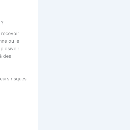
 ?
 recevoir
nne ou le
plosive :
 à des
ieurs risques