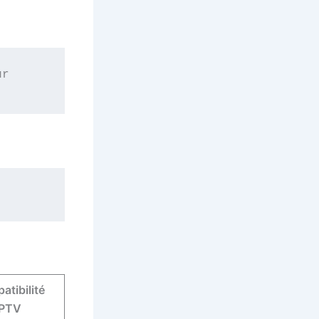
r 
tibilité
IPTV