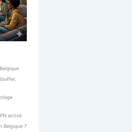
 Belgique
(buffer,
rotège
VPN activé
n Belgique ?