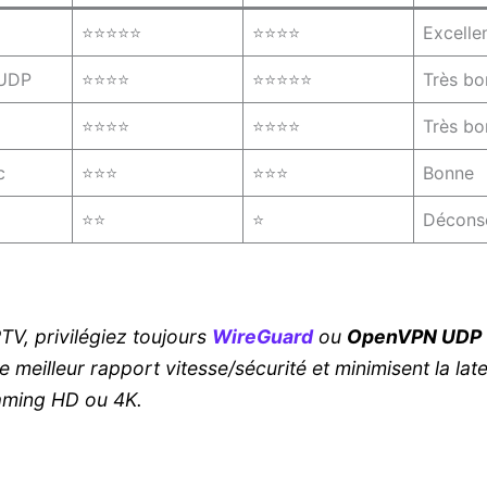
⭐⭐⭐⭐⭐
⭐⭐⭐⭐
Excelle
UDP
⭐⭐⭐⭐
⭐⭐⭐⭐⭐
Très bo
⭐⭐⭐⭐
⭐⭐⭐⭐
Très bo
c
⭐⭐⭐
⭐⭐⭐
Bonne
⭐⭐
⭐
Déconse
PTV, privilégiez toujours
WireGuard
ou
OpenVPN UDP
le meilleur rapport vitesse/sécurité et minimisent la lat
aming HD ou 4K.