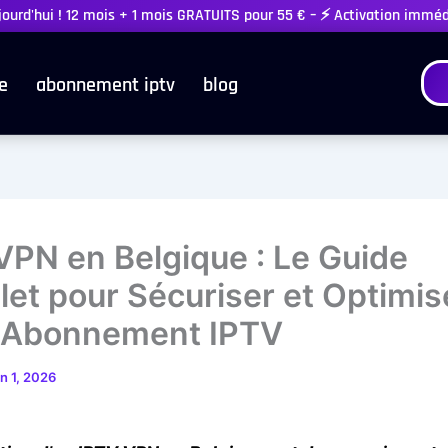
ujourd'hui ! 12 mois + 1 mois GRATUITS pour 55 € – ⚡ Activation immé
e
abonnement iptv
blog
VPN en Belgique : Le Guide
et pour Sécuriser et Optimis
 Abonnement IPTV
in 1, 2026