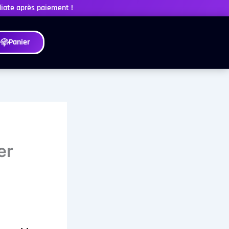
diate après paiement !
Panier
er