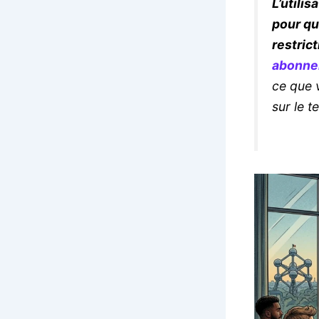
L’utili
pour qu
restric
abonne
ce que 
sur le t