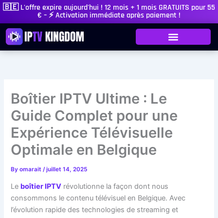
Skip
🇧🇪 L'offre expire aujourd'hui ! 12 mois + 1 mois GRATUITS pour 55
€ – ⚡ Activation immédiate après paiement !
to
content
Boîtier IPTV Ultime : Le
Guide Complet pour une
Expérience Télévisuelle
Optimale en Belgique
By
omarait
/
juillet 14, 2025
Le
boîtier IPTV
révolutionne la façon dont nous
consommons le contenu télévisuel en Belgique. Avec
l’évolution rapide des technologies de streaming et