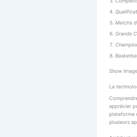
Compétit
Qualific
Matchs d
Grands C
Champion
Basketbal
Show Imag
La technolo
Comprendre 
apprécier p
plateforme u
plusieurs ap