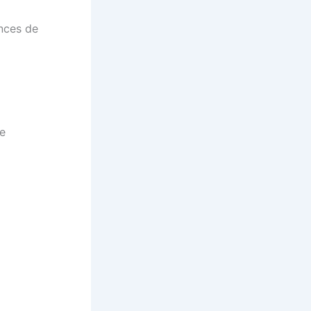
nces de
de