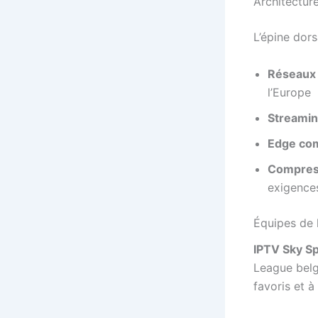
Architectur
L’épine dors
Réseaux 
l’Europe
Streaming
Edge co
Compress
exigence
Équipes de 
IPTV Sky S
League belg
favoris et à