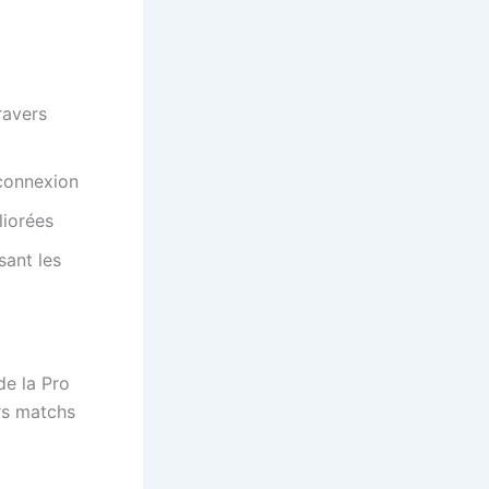
ravers
 connexion
liorées
sant les
de la Pro
rs matchs