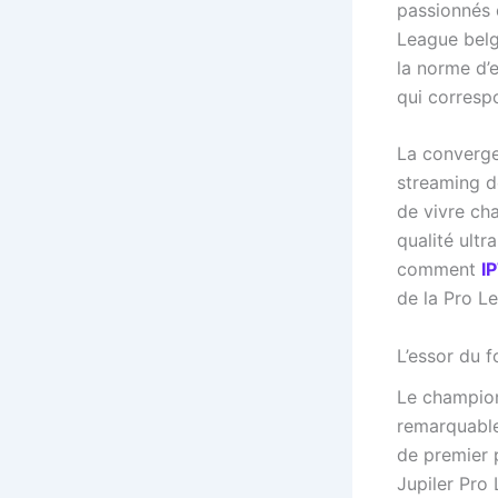
passionnés 
League belg
la norme d’
qui correspo
La converge
streaming d
de vivre ch
qualité ult
comment
I
de la Pro Le
L’essor du 
Le champion
remarquable 
de premier 
Jupiler Pro