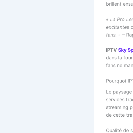
brillent ens
« La Pro Le
excitantes 
fans. »
– Ra
IPTV
Sky S
dans la four
fans ne man
Pourquoi IP
Le paysage 
services tra
streaming pl
de cette tra
Qualité de 