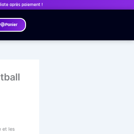
diate après paiement !
Panier
tball
 et les