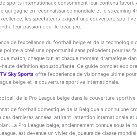
de sports internationaux consomment leur contenu favori. 
e qui gagne en reconnaissance mondiale et le streaming 4
excellence, les spectateurs exigent une couverture sportiv
nd à leur passion pour le beau jeu.
nce de l’excellence du football belge et de la technologie 
e pointe a créé une opportunité sans précédent pour les f
aque match, chaque but et chaque moment dramatique dan
ra-haute définition époustouflante. Ce guide complet explor
PTV Sky Sports
offre l’expérience de visionnage ultime pour 
ague belge et la couverture sportive internationale.
football de la Pro League belge dans la couverture sportive
nat de football domestique de la Belgique a connu une cr
ces dernières années, attirant l’attention internationale et 
plan. La Pro League belge, anciennement connue sous le n
 League, est devenue un vivier de joueurs de classe mondial