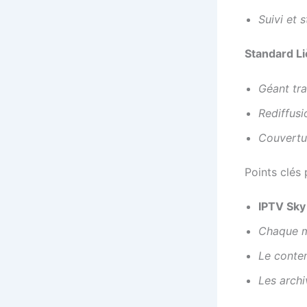
Suivi et 
Standard L
Géant tra
Rediffusi
Couvertur
Points clés 
IPTV Sky
Chaque m
Le conten
Les archi