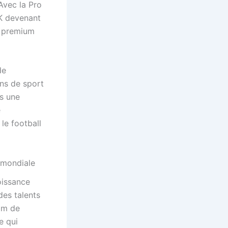
Avec la Pro
K devenant
e premium
de
ans de sport
s une
e
le football
 mondiale
oissance
des talents
om de
e qui