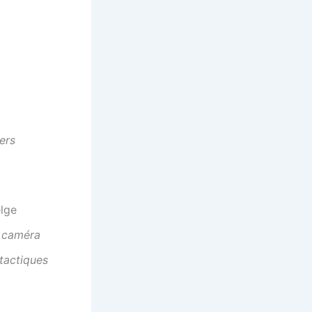
ers
lge
e caméra
 tactiques