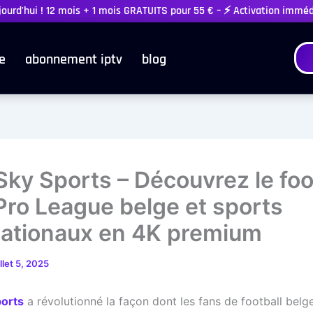
ujourd'hui ! 12 mois + 1 mois GRATUITS pour 55 € – ⚡ Activation immé
e
abonnement iptv
blog
Sky Sports – Découvrez le foo
 Pro League belge et sports
nationaux en 4K premium
illet 5, 2025
ports
a révolutionné la façon dont les fans de football belge