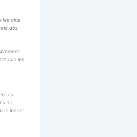
 les plus
onné des
ssivement
ant que les
ec les
ons de
 le leader