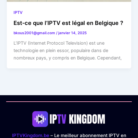
IPTV
Est-ce que l’IPTV est légal en Belgique ?
bkous2001@gmail.com
/
janvier 14, 2025
L’IPTV (Internet Protocol Television) est une
technologie en plein essor, populaire dans de
nombreux pays, y compris en Belgique. Cependant,
IPTVKingdom.be
– Le meilleur abonnement IPTV en