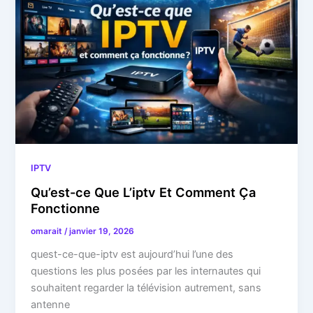
IPTV
Qu’est-ce Que L’iptv Et Comment Ça
Fonctionne
omarait
/
janvier 19, 2026
quest-ce-que-iptv est aujourd’hui l’une des
questions les plus posées par les internautes qui
souhaitent regarder la télévision autrement, sans
antenne