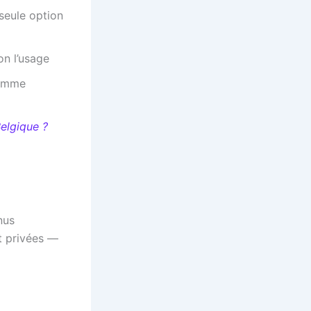
 seule option
on l’usage
comme
Belgique ?
nus
nt privées —