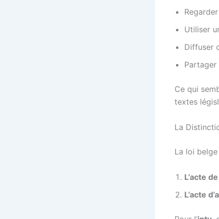
Regarder 
Utiliser 
Diffuser 
Partager
Ce qui semb
textes légis
La Distinct
La loi belge
L’acte d
L’acte d’
Pour l’
iptv
,