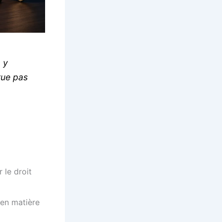
, y
itue pas
 le droit
en matière