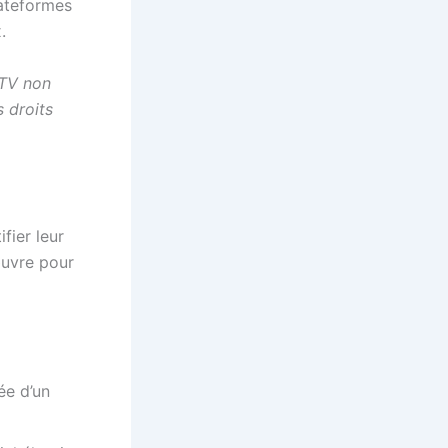
lateformes
.
IPTV non
 droits
ifier leur
œuvre pour
ée d’un