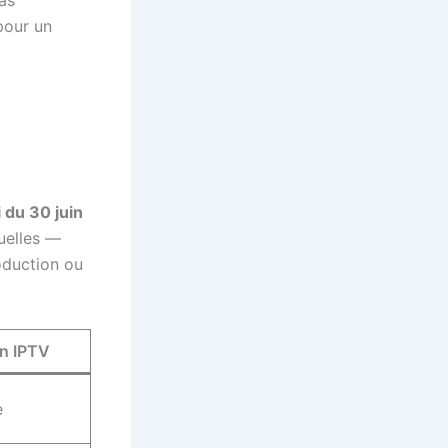
pour un
i du 30 juin
uelles —
oduction ou
on IPTV
e