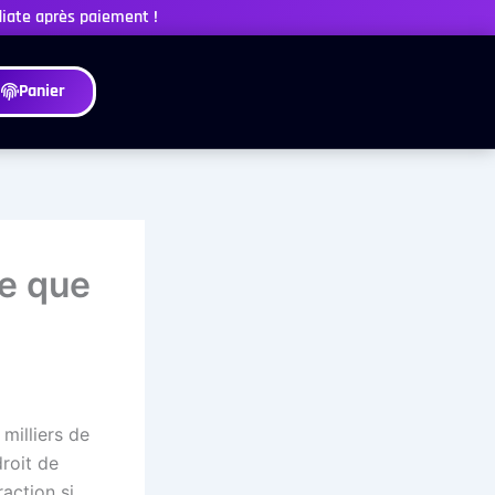
diate après paiement !
Panier
Ce que
milliers de
droit de
action si