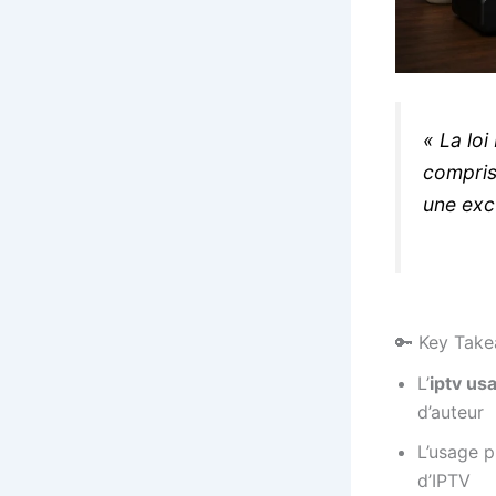
« La loi
compris 
une exc
🔑 Key Tak
L’
iptv us
d’auteur
L’usage p
d’IPTV