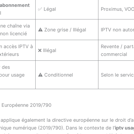
abonnement
✅ Légal
Proximus, VOO
l
ne chaîne via
⚠️ Zone grise / Illégal
IPTV non autor
 non licencié
n accès IPTV à
Revente / par
❌ Illégal
xtérieurs
commercial
r des
pour usage
⚠️ Conditionnel
Selon le servi
e Européenne 2019/790
 applique également la directive européenne sur le droit d’
nique numérique (2019/790). Dans le contexte de l’
iptv us