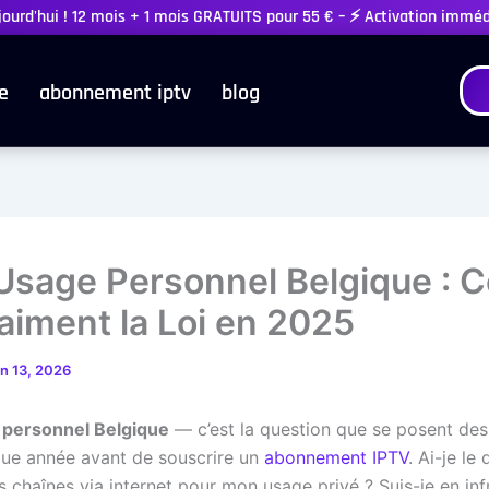
ujourd'hui ! 12 mois + 1 mois GRATUITS pour 55 € – ⚡ Activation immé
e
abonnement iptv
blog
Usage Personnel Belgique : 
raiment la Loi en 2025
in 13, 2026
 personnel Belgique
— c’est la question que se posent des 
ue année avant de souscrire un
abonnement IPTV
. Ai-je le 
 chaînes via internet pour mon usage privé ? Suis-je en infr