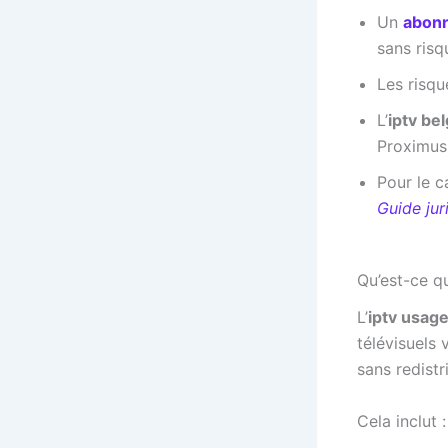
Un
abonn
sans risq
Les risqu
L’
iptv be
Proximus
Pour le c
Guide jur
Qu’est-ce q
L’
iptv usag
télévisuels 
sans redistr
Cela inclut :