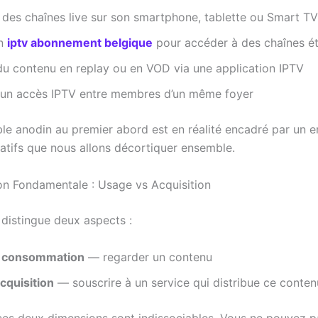
des chaînes live sur son smartphone, tablette ou Smart TV
un
iptv abonnement belgique
pour accéder à des chaînes é
du contenu en replay ou en VOD via une application IPTV
 un accès IPTV entre membres d’un même foyer
le anodin au premier abord est en réalité encadré par un 
latifs que nous allons décortiquer ensemble.
ion Fondamentale : Usage vs Acquisition
 distingue deux aspects :
e consommation
— regarder un contenu
acquisition
— souscrire à un service qui distribue ce conten
 ces deux dimensions sont indissociables. Vous ne pouvez p