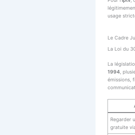
légitimemen
usage stric
Le Cadre Ju
La Loi du 30
La législati
1994
, plus
émissions, 
communicati
Regarder u
gratuite v