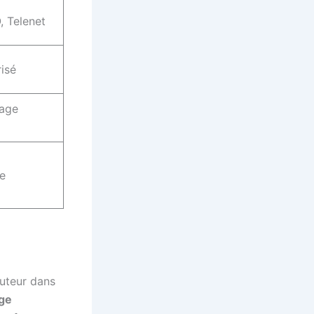
, Telenet
isé
tage
ce
auteur dans
age