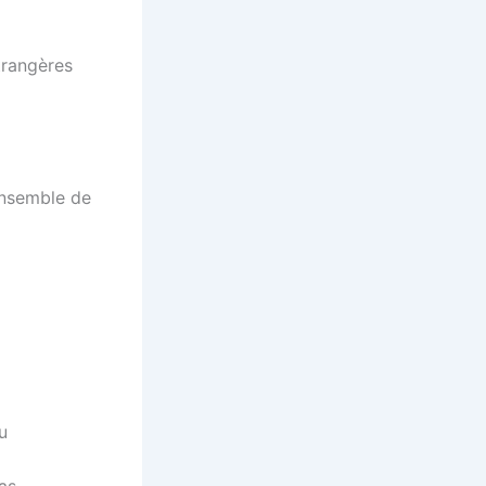
trangères
ensemble de
u
as