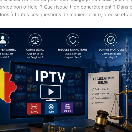
 service non officiel ? Que risque-t-on concrètement ? Dans c
ons à toutes ces questions de manière claire, précise et ac