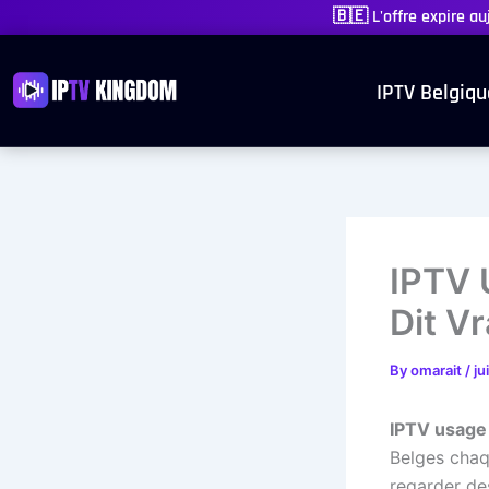
Skip
🇧🇪 L'offre expire a
to
content
IPTV Belgiqu
IPTV 
Dit V
By
omarait
/
ju
IPTV usage
Belges chaq
regarder des