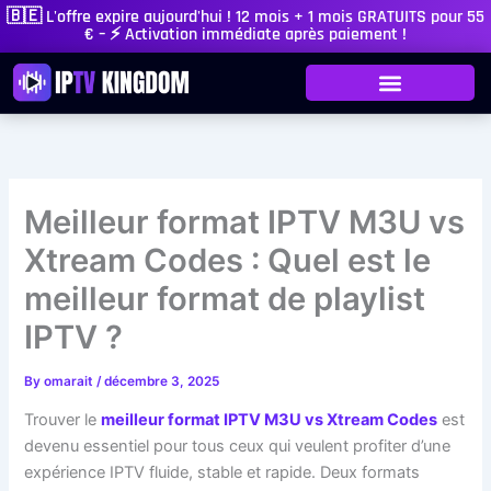
Skip
🇧🇪 L'offre expire aujourd'hui ! 12 mois + 1 mois GRATUITS pour 55
€ – ⚡ Activation immédiate après paiement !
to
content
Meilleur format IPTV M3U vs
Xtream Codes : Quel est le
meilleur format de playlist
IPTV ?
By
omarait
/
décembre 3, 2025
Trouver le
meilleur format IPTV M3U vs Xtream Codes
est
devenu essentiel pour tous ceux qui veulent profiter d’une
expérience IPTV fluide, stable et rapide. Deux formats