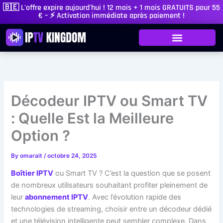
Skip
🇧🇪 L'offre expire aujourd'hui ! 12 mois + 1 mois GRATUITS pour 55
€ – ⚡ Activation immédiate après paiement !
to
content
Décodeur IPTV ou Smart TV
: Quelle Est la Meilleure
Option ?
By
omarait
/
octobre 24, 2025
Boîtier IPTV
ou Smart TV ? C’est la question que se posent
de nombreux utilisateurs souhaitant profiter pleinement de
leur
abonnement IPTV
. Avec l’évolution rapide des
technologies de streaming, choisir entre un décodeur dédié
et une télévision intelligente peut sembler complexe. Dans