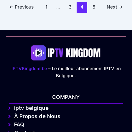
←
Previous
1
…
3
4
5
Next
→
IPTVKingdom.be
– Le meilleur abonnement IPTV en
Belgique.
COMPANY
iptv belgique
À Propos de Nous
FAQ