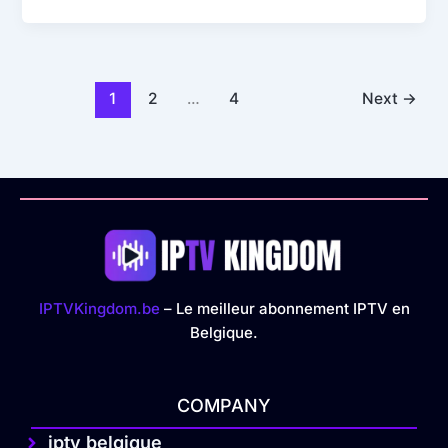
1
2
…
4
Next
→
IPTVKingdom.be
– Le meilleur abonnement IPTV en
Belgique.
COMPANY
iptv belgique